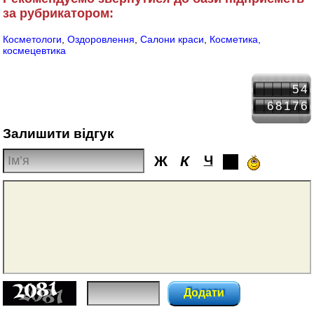
за рубрикатором:
Косметологи
,
Оздоровлення
,
Салони краси
,
Косметика,
космецевтика
54
68176
Залишити відгук
Ж
К
Ч
Додати