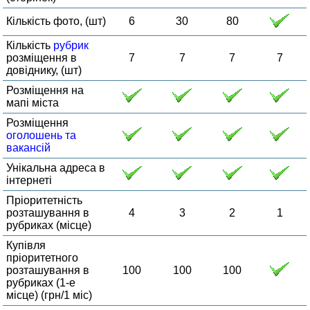
Кількість фото, (шт)
6
30
80
Кількість
рубрик
розміщення в
7
7
7
7
довіднику, (шт)
Розміщення на
мапі міста
Розміщення
оголошень та
вакансій
Унікальна адреса в
інтернеті
Пріоритетність
розташування в
4
3
2
1
рубриках (місце)
Купівля
пріоритетного
розташування в
100
100
100
рубриках (1-е
місце) (грн/1 міс)