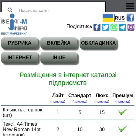
Поділитись
РУБРИКА
ВКЛЕЙКА
ОБКЛАДИНКА
ІНТЕРНЕТ
ІНШЕ
Розміщення в інтернет каталозі
підприємств
Лайт
Стандарт
Люкс
Преміум
(
приклад
)
(
приклад
)
(
приклад
)
(
приклад
)
Кількість сторінок,
1
5
15
(шт)
Текст, А4 Times
New Roman 14pt,
2
10
30
(сторінок)