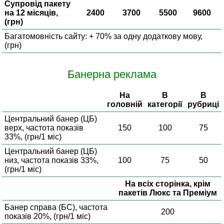
Супровід пакету
на 12 місяців,
2400
3700
5500
9600
(грн)
Багатомовність сайту: + 70% за одну додаткову мову,
(грн)
Банерна реклама
На
В
В
головній
категорії
рубриці
Центральний банер (ЦБ)
верх, частота показів
150
100
75
33%, (грн/1 міс)
Центральний банер (ЦБ)
низ, частота показів 33%,
100
75
50
(грн/1 міс)
На всіх сторінка, крім
пакетів Люкс та Преміум
Банер справа (БС), частота
200
показів 20%, (грн/1 міс)