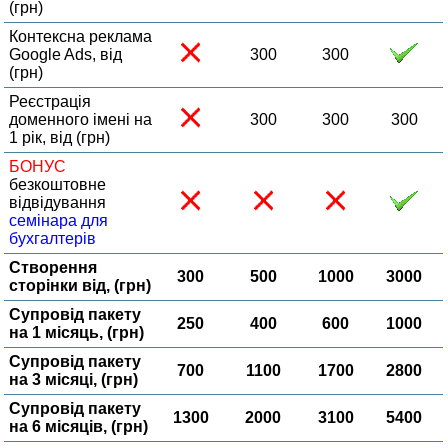
(грн)
Контексна реклама
Google Ads, від
300
300
(грн)
Реєстрація
доменного імені на
300
300
300
1 рік, від (грн)
БОНУС
безкоштовне
відвідування
семінара для
бухгалтерів
Створення
300
500
1000
3000
сторінки від, (грн)
Супровід пакету
250
400
600
1000
на 1 місяць, (грн)
Супровід пакету
700
1100
1700
2800
на 3 місяці, (грн)
Супровід пакету
1300
2000
3100
5400
на 6 місяців, (грн)