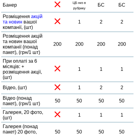
ЦБ низ в
Банер
БС
БС
рубрику
Розміщення
акцій
та новин
вашої
1
2
2
компанії, (шт)
Розміщення акцій
та новин вашої
200
200
200
200
компанії (понад
пакет), (грн/1 шт)
При оплаті за 6
місяців: +
1
1
1
розміщення акції,
(шт)
Відео, (шт)
1
2
2
Відео (понад
50
50
50
50
пакет), (грн/1 шт)
Галерея, 20 фото,
1
1
1
(шт)
Галерея (понад
пакет) 20 фото,
50
50
50
50