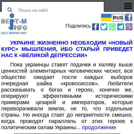
Поділитись
УКРАИНЕ ЖИЗНЕННО НЕОБХОДИМ «НОВЫЙ
КУРС» МЫШЛЕНИЯ, ИБО СТАРЫЙ ПРИВЕДЕТ
НАС К «ВЕЛИКОЙ ДЕПРЕССИИ»
Пока украинцы ставят подачки и халяву выше
ценностей элементарных человеческих чеснот, все
общество ожидает после каждых выборов
очередная шайка «кровосиссов». Любители
рассказывать о богах и героях, конечно же,
оперируют эффективными историческими
примерами цезарей и императоров, которые
переворачивали землю, не то, что отдельные
страны. Но иногда стает до неприятности смешно,
когда проводят параллель от этих героев к
политическим силам Украины...
продолжение