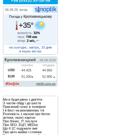
06.08.26, вечір
Кропивницькому
Погода у
+35°
вологість:
32%
тиск:
749 мм
вітер:
2 м/с,
на сьогодні
,
завтра
,
10 днів
в інших містах
Ми в будні рівно з дев’яти
З часом обіду і до шести
Приємний голос в телефоні
І в Бест на рекламному тлі
Розповість з ласкою про бетон
аптеки, лазні і картон
Про бізнес, IT послуги
Про SEO, ЕЦП, MEDoc
Що б 1С подужати зміг
Про авто мийки і стоянки