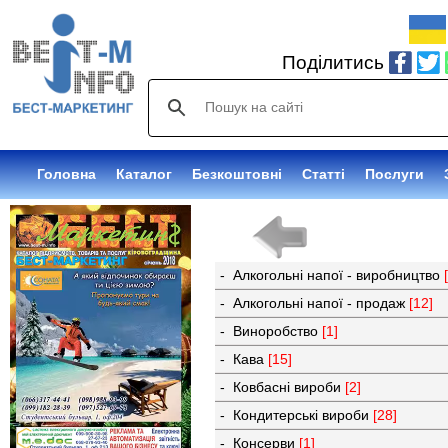
Поділитись
Головна
Каталог
Безкоштовні
Статті
Послуги
- Алкогольні напої - виробництво
- Алкогольні напої - продаж
[12]
- Виноробство
[1]
- Кава
[15]
- Ковбасні вироби
[2]
- Кондитерські вироби
[28]
- Консерви
[1]