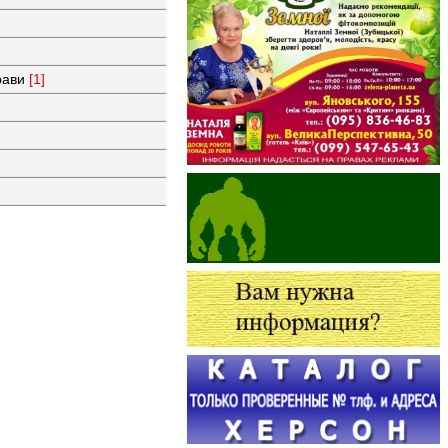
прави
[1]