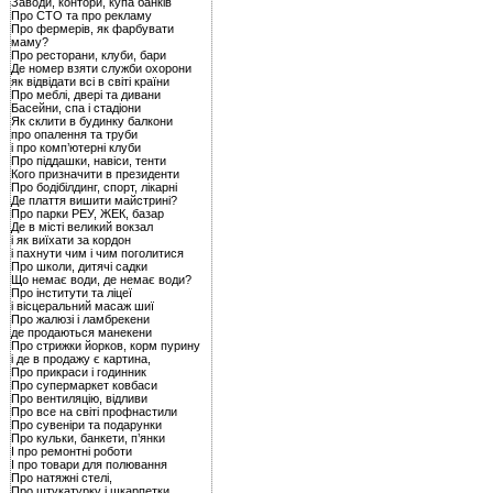
Заводи, контори, купа банків
Про СТО та про рекламу
Про фермерів, як фарбувати
маму?
Про ресторани, клуби, бари
Де номер взяти служби охорони
як відвідати всі в світі країни
Про меблі, двері та дивани
Басейни, спа і стадіони
Як склити в будинку балкони
про опалення та труби
і про комп’ютерні клуби
Про піддашки, навіси, тенти
Кого призначити в президенти
Про бодібілдинг, спорт, лікарні
Де плаття вишити майстрині?
Про парки РЕУ, ЖЕК, базар
Де в місті великий вокзал
і як виїхати за кордон
і пахнути чим і чим поголитися
Про школи, дитячі садки
Що немає води, де немає води?
Про інститути та ліцеї
і вісцеральний масаж шиї
Про жалюзі і ламбрекени
де продаються манекени
Про стрижки йорков, корм пурину
і де в продажу є картина,
Про прикраси і годинник
Про супермаркет ковбаси
Про вентиляцію, відливи
Про все на світі профнастили
Про сувеніри та подарунки
Про кульки, банкети, п’янки
І про ремонтні роботи
І про товари для полювання
Про натяжні стелі,
Про штукатурку і шкарпетки