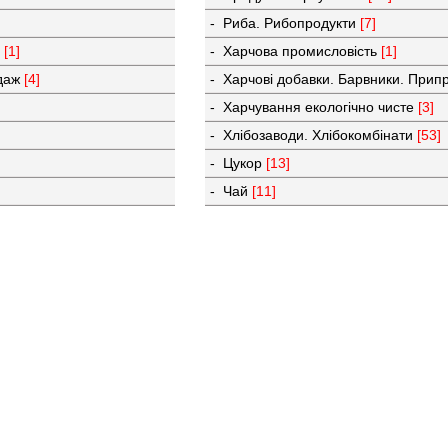
- Риба. Рибопродукти
[7]
в
[1]
- Харчова промисловість
[1]
одаж
[4]
- Харчові добавки. Барвники. При
- Харчування екологічно чисте
[3]
- Хлібозаводи. Хлібокомбінати
[53]
- Цукор
[13]
- Чай
[11]