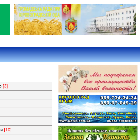
во
[3]
ци
[10]