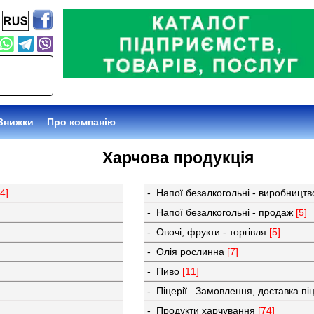
Знижки
Про компанію
Харчова продукція
[4]
- Напої безалкогольні - виробницт
- Напої безалкогольні - продаж
[5]
- Овочі, фрукти - торгівля
[5]
- Олія рослинна
[7]
- Пиво
[11]
- Піцерії . Замовлення, доставка пі
- Продукти харчування
[74]