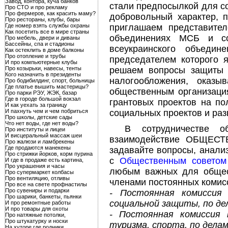
Завод, контора, куча банков
стали предпосылкой для с
Про СТО и про рекламу
Про фермеров, как красить маму?
добровольный характер, 
Про рестораны, клубы, бары
Где номер взять службы охраны
приглашаем представител
Как посетить все в мире страны
объединениях МСБ и сою
Про мебель, двери и диваны
Бассейны, спа и стадионы
всеукраинского объеди
Как остеклить в доме балконы
Про отопление и трубы
председателем которого 
И про компьютерные клубы
Про козырьки, навесы, тенты
решаем вопросы защиты 
Кого назначить в президенты
налогообложения, оказ
Про бодибилдинг, спорт, больницы
Где платье вышить мастерицы?
общественным организаци
Про парки РЭУ, ЖЭК, базар
Где в городе большой вокзал
грантовых проектов на по
И как уехать за границу
И пахнуть чем и чем побриться
социальных проектов и раз
Про школы, детские сады
Что нет воды, где нет воды?
В сотрудничестве о
Про институты и лицеи
И висцеральный массаж шеи
взаимодействие ОБЩЕСТВ
Про жалюзи и ламбрекены
Где продаются манекены
задавайте вопросы, анали
Про стрижки йорков, корм пурина
с
Общественным советом 
И где в продаже есть картина,
Про украшения и часы
любым важных для общест
Про супермаркет колбасы
Про вентиляцию, отливы
членами постоянных комис
Про все на свете профнастилы
Про сувениры и подарки
- Постоянная комиссия 
Про шарики, банкеты, пьянки
социальной защиты, по дел
И про ремонтные работы
И про товары для охоты
- Постоянная комиссия 
Про натяжные потолки,
Про штукатурку и носки
туризма, спорта, по делам
На хуторе где родники