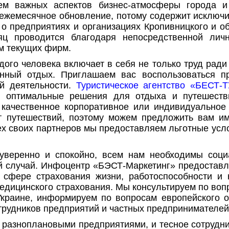
ем важных аспектов бизнес-атмосферы города и
 ежемесячное обновление, потому содержит исключ
 предприятиях и организациях Кропивницкого и о
ц проводится благодаря непосредственной лич
м текущих фирм.
ого человека включает в себя не только труд ради
енный отдых. Приглашаем вас воспользоваться 
й деятельности.
Туристическое агентство «БЕСТ-
ь оптимальные решения для отдыха и путешеств
качественное корпоративное или индивидуальное
 путешествий, поэтому можем предложить вам име
ех своих партнеров мы предоставляем льготные усл
 уверенно и спокойно, всем нам необходимы соци
 случай. Инфоцентр «БЭСТ-Маркетинг» предоставл
 сфере страхования жизни, работоспособности и 
едицинского страхования. Мы консультируем по воп
краине, информируем по вопросам европейского о
трудников предприятий и частных предпринимателей
разноплановыми предприятиями, и тесное сотрудн