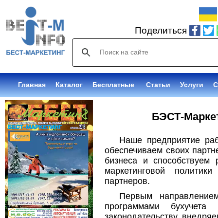
Поделиться
Главная
Каталог
Объявления
Статьи
Услуги
БЭСТ-Марке
Наше предприятие ра
обеспечиваем своих партне
бизнеса и способствуем 
маркетинговой политик
партнеров.
Первым направление
программами бухучета 
законодательству, внедря