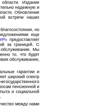
 области. Издание
ительно надежную и
бласти. Обновление
ной встрече наших
 благосостояния, но
предложениями еще
ТУР»
предоставляет
ий за границей. С
 обслуживание. Мы
нно то, что будет
овия обслуживания,
альные гарантии и
яет широкий спектр
негосударственного
росам пенсионной и
пыта и социальной
.
ичество между нами