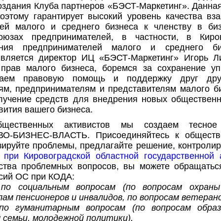
оздания Клуба партнеров «БЭСТ-Маркетинг». Данная
поэтому гарантирует высокий уровень качества в
ей малого и среднего бизнеса к членству в биз
зах предпринимателей, в частности, в Киров
нения предпринимателей малого и среднего 
является директор ИЦ «БЭСТ-Маркетинг» Игорь Л
прав малого бизнеса, боремся за сохранение у
ываем правовую помощь и поддержку друг др
ям, предпринимателям и представителям малого б
лучение средств для внедрения новых общественн
вития вашего бизнеса.
бщественных активистов мы создаем тесное
О-БИЗНЕС-ВЛАСТЬ. Присоединяйтесь к обществе
зируйте проблемы, предлагайте решение, контролир
при Кировоградской областной государственной 
ва проблемных вопросов, вы можете обращаться
сий ОС при КОДА:
по социальным вопросам (по вопросам охраны 
ам пенсионеров и инвалидов, по вопросам ветерано
по гуманитарным вопросам (по вопросам образ
 семьи, молодежной политики).