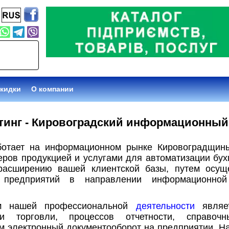
Афиша
О компании
тинг - Кировоградский информационный
ботает на информационном рынке Кировоградщин
ров продукцией и услугами для автоматизации бухг
расширению вашей клиентской базы, путем осущ
и предприятий в направлении информационной
м нашей профессиональной
деятельности
являет
и торговли, процессов отчетности, справо
ем электронный документооборот на предприятии. Н