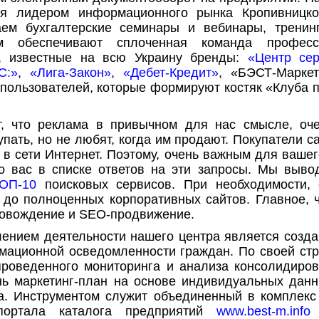
тся лидером информационного рынка Кропивницк
ем бухгалтерские семинары и вебинары, тренинг
 обеспечивают сплоченная команда професс
ы, известные на всю Украину бренды:
«Центр се
С:»
,
«Лига-Закон»
,
«Дебет-Кредит»
, «БЭСТ-Маркет
 пользователей, которые формируют костяк «Клуба 
т, что реклама в привычном для нас смысле, оч
пать, но не любят, когда им продают. Покупатели 
 сети Интернет. Поэтому, очень важным для вашег
 вас в списке ответов на эти запросы. Мы выв
ОП-10
поисковых сервисов. При необходимости, 
 до полноценных корпоративных сайтов. Главное, 
ровождение и SEO-продвижение.
ением деятельности нашего центра является созд
ационной осведомленности граждан. По своей стр
проведенного мониторинга и анализа консолидиро
нь маркетинг-план на основе индивидуальных дан
а. Инструментом служит объединенный в комплекс
-портала каталога предприятий
www.best-m.info