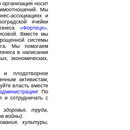
 организация носит
заимоотношений. Мы
нес-ассоциациях и
оградской ячейки
бизнеса
«Фортеця»
,
исовой. Вместе мы
прощенной системы
уга. Мы помогаем
изнеса в написании
ых, экономических,
 и плодотворное
нным активистам,
уйте власть вместе
администрации
! По
 и сотрудничать с
здоровья, труда,
в войны).
ования, культуры,