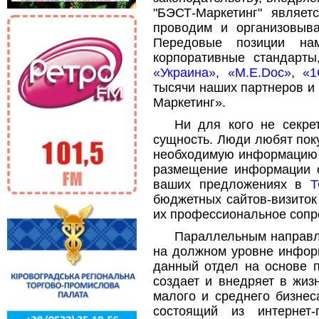
"БЭСТ-Маркетинг" являе
проводим и организовыва
Передовые позиции нам
корпоративные стандарт
«Украина»
,
«M.E.Doc»
,
«1
тысячи наших партнеров и
Маркетинг».
Ни для кого не секре
сущность. Люди любят поку
необходимую информацию в
размещение информации о
ваших предложениях в
Т
бюджетных сайтов-визиток
их профессиональное соп
Параллельным направл
на должном уровне информ
данный отдел на основе 
создает и внедряет в жиз
малого и среднего бизнес
состоящий из интернет