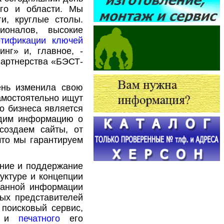
ого и области. Мы
и, круглые столы.
ионалов, высокие
ртификации ключей
инг» и, главное, -
партнерства «БЭСТ-
ень изменила свою
самостоятельно ищут
о бизнеса является
одим информацию о
создаем сайты, от
что мы гарантируем
ание и поддержание
уктуре и концепции
ванной информации
ных представителей
 поисковый сервис,
и
печатного
его