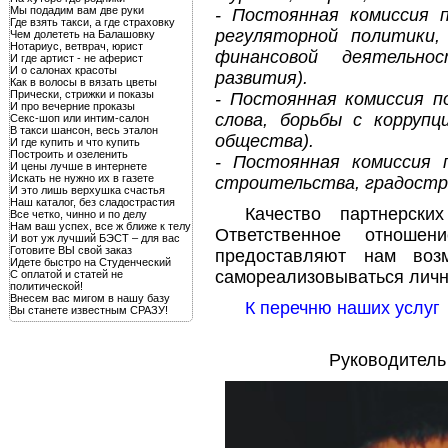
Мы подадим вам две руки
- Постоянная комиссия п
Где взять такси, а где страховку
регуляторной политики,
Чем долететь на Балашовку
Нотариус, ветврач, юрист
финансовой деятельност
И где артист - не аферист
И о салонах красоты
развития).
Как в волосы в вязать цветы
Прически, стрижки и показы
- Постоянная комиссия п
И про вечерние проказы
слова, борьбы с коррупц
Секс-шоп или интим-салон
В такси шансон, весь эталон
общества).
И где купить и что купить
Построить и озеленить
- Постоянная комиссия 
И цены лучше в интернете
Искать не нужно их в газете
строительства, градостр
И это лишь верхушка счастья
Наш каталог, без сладострастия
Качество партнерск
Все четко, чинно и по делу
Нам ваш успех, все ж ближе к телу
Ответственное отношен
И вот уж лучший БЭСТ – для вас
Готовите ВЫ свой заказ
предоставляют нам возм
Идете быстро на Студенческий
самореализовываться лично
С оплатой и статей не
политической!
Внесем вас мигом в нашу базу
К перечню наших услуг
Вы станете известным СРАЗУ!
Руководитель