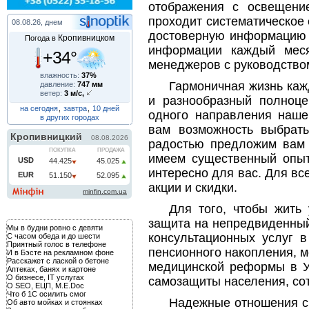
отображения с освещени
проходит систематическое
08.08.26, днем
достоверную информацию о
Кропивницком
Погода в
информации каждый меся
+34°
менеджеров с руководство
влажность:
37%
Гармоничная жизнь кажд
давление:
747 мм
ветер:
3 м/с,
и разнообразный полноц
на сегодня
,
завтра
,
10 дней
одного направления наше
в других городах
вам возможность выбрат
радостью предложим вам 
имеем существенный опыт
интересно для вас. Для вс
акции и скидки.
Для того, чтобы жить
защита на непредвиденный
Мы в будни ровно с девяти
консультационных услуг в
С часом обеда и до шести
Приятный голос в телефоне
пенсионного накопления, м
И в Бэсте на рекламном фоне
Расскажет с лаской о бетоне
медицинской реформы в У
Аптеках, банях и картоне
О бизнесе, IT услугах
самозащиты населения, со
О SEO, ЕЦП, M.E.Doc
Что б 1С осилить смог
Надежные отношения с 
Об авто мойках и стоянках